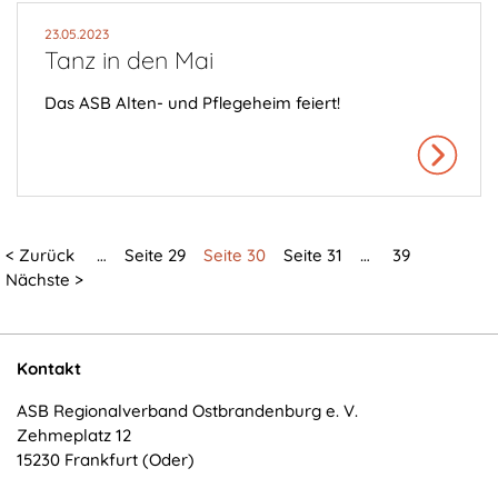
Anbieter:
Matomo
23.05.2023
Tanz in den Mai
Zweck:
Cookie von Matomo für Website-Analysen. Erzeugt
Das ASB Alten- und Pflegeheim feiert!
statistische Daten darüber, wie der Besucher die
Website nutzt.
Cookie Laufzeit:
13 Monate
< Zurück
…
Seite 29
Seite 30
Seite 31
…
39
Nächste >
EXTERNE MEDIEN
Um Inhalte von Videoplattformen und Social Media
Plattformen anzeigen zu können, werden von
Kontakt
diesen externen Medien Cookies gesetzt.
ASB Regionalverband Ostbrandenburg e. V.
Zehmeplatz 12
YouTube
15230 Frankfurt (Oder)