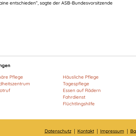
kraine entschieden“, sagte der ASB-Bundesvorsitzende
ungen
näre Pflege
Häusliche Pflege
dheitszentrum
Tagespflege
otruf
Essen auf Rädern
Fahrdienst
Flüchtlingshilfe
Datenschutz
Kontakt
Impressum
Ba