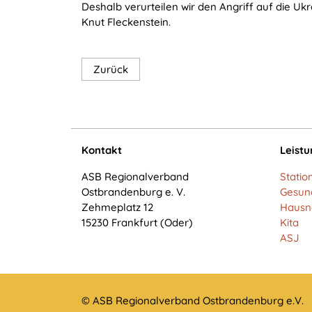
Deshalb verurteilen wir den Angriff auf die U
ausgewählten Einverständnis-
Knut Fleckenstein.
Optionen des Benutzers
Cookie
Laufzeit:
Zurück
1 Jahr
STATISTIK
Kontakt
Leist
Statistik Cookies erfassen Informationen anonym.
Diese Informationen helfen uns zu verstehen, wie
ASB Regionalverband
Statio
Ostbrandenburg e. V.
Gesun
unsere Besucher unsere Website nutzen.
Zehmeplatz 12
Hausn
15230 Frankfurt (Oder)
Kita
Matomo
ASJ
Name:
_pk_*.*
Anbieter:
© ASB Regionalverband Ostbrandenburg e.V.
Matomo