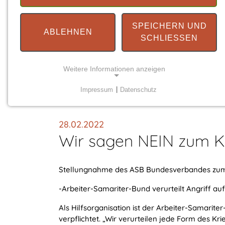
SPEICHERN UND
ABLEHNEN
SCHLIESSEN
Weitere Informationen anzeigen
You are here:
Impressum
|
Datenschutz
Startseite
Neuigkeiten
Detail
NOTWENDIGE COOKIES
Notwendige Cookies ermöglichen grundlegende
28.02.2022
Funktionen und sind für die einwandfreie Funktion
Wir sagen NEIN zum Kr
der Website erforderlich.
Einverständnis-Cookie
Stellungnahme des ASB Bundesverbandes zum 
Name:
-Arbeiter-Samariter-Bund verurteilt Angriff auf
cookie_consent
Als Hilfsorganisation ist der Arbeiter-Samari
Zweck:
verpflichtet. „Wir verurteilen jede Form des Kr
Dieser Cookie speichert die