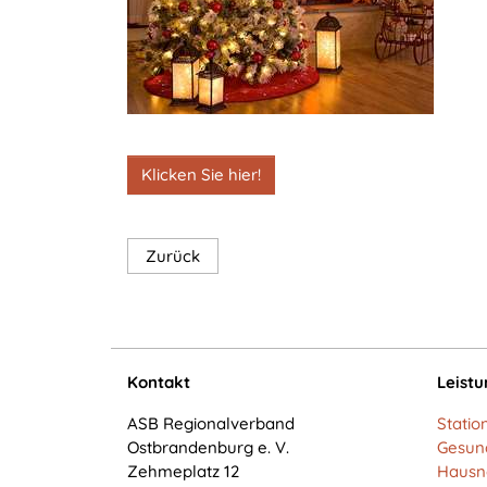
ausgewählten Einverständnis-
Optionen des Benutzers
Cookie
Laufzeit:
1 Jahr
Klicken Sie hier!
STATISTIK
Statistik Cookies erfassen Informationen anonym.
Zurück
Diese Informationen helfen uns zu verstehen, wie
unsere Besucher unsere Website nutzen.
Matomo
Kontakt
Leist
Name:
_pk_*.*
ASB Regionalverband
Statio
Ostbrandenburg e. V.
Gesun
Anbieter:
Zehmeplatz 12
Hausn
Matomo