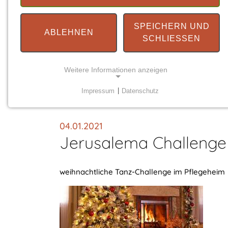
SPEICHERN UND
ABLEHNEN
SCHLIESSEN
Weitere Informationen anzeigen
You are here:
Impressum
|
Datenschutz
Startseite
Neuigkeiten
Detail
NOTWENDIGE COOKIES
Notwendige Cookies ermöglichen grundlegende
04.01.2021
Funktionen und sind für die einwandfreie Funktion
Jerusalema Challenge
der Website erforderlich.
Einverständnis-Cookie
weihnachtliche Tanz-Challenge im Pflegeheim
Name:
cookie_consent
Zweck:
Dieser Cookie speichert die