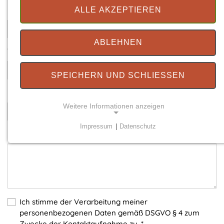
Ihre E-Mail
*
ALLE AKZEPTIEREN
ABLEHNEN
Telefonnummer
SPEICHERN UND SCHLIESSEN
Betreff
*
Weitere Informationen anzeigen
Impressum
|
Datenschutz
Ihre Nachricht
*
NOTWENDIGE COOKIES
Notwendige Cookies ermöglichen grundlegende
Funktionen und sind für die einwandfreie Funktion
der Website erforderlich.
Einverständnis-Cookie
Ich stimme der Verarbeitung meiner
personenbezogenen Daten gemäß DSGVO § 4 zum
Name:
Zwecke der Kontaktaufnahme zu.
*