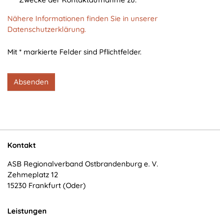
cookie_consent
Nähere Informationen finden Sie in unserer
Zweck:
Datenschutzerklärung.
Dieser Cookie speichert die ausgewählten
Einverständnis-Optionen des Benutzers
Mit * markierte Felder sind Pflichtfelder.
Cookie Laufzeit:
1 Jahr
Absenden
STATISTIK
Statistik Cookies erfassen Informationen anonym.
Diese Informationen helfen uns zu verstehen, wie
Kontakt
unsere Besucher unsere Website nutzen.
ASB Regionalverband Ostbrandenburg e. V.
Zehmeplatz 12
Matomo
15230 Frankfurt (Oder)
Name:
_pk_*.*
Leistungen