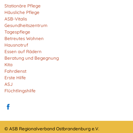
Anbieter:
Stationäre Pflege
Matomo
Häusliche Pflege
ASB-Vitalis
Zweck:
Gesundheitszentrum
Cookie von Matomo für Website-Analysen. Erzeugt
Tagespflege
statistische Daten darüber, wie der Besucher die
Betreutes Wohnen
Website nutzt.
Hausnotruf
Cookie Laufzeit:
Essen auf Rädern
13 Monate
Beratung und Begegnung
Kita
Fahrdienst
Erste Hilfe
EXTERNE MEDIEN
ASJ
Um Inhalte von Videoplattformen und Social Media
Flüchtlingshilfe
Plattformen anzeigen zu können, werden von
diesen externen Medien Cookies gesetzt.
YouTube
© ASB Regionalverband Ostbrandenburg e.V.