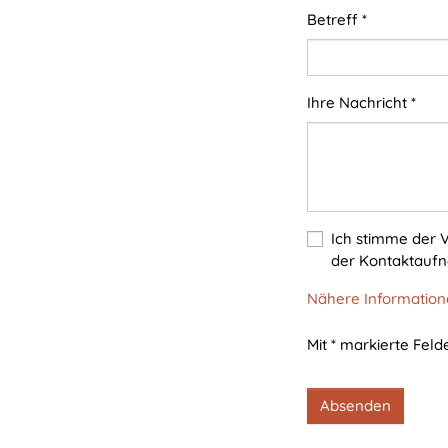
ausgewählten Einverständnis-
Betreff
*
Optionen des Benutzers
Cookie
Laufzeit:
Ihre Nachricht
*
1 Jahr
STATISTIK
Statistik Cookies erfassen Informationen anonym.
Ich stimme der
Diese Informationen helfen uns zu verstehen, wie
der Kontaktauf
unsere Besucher unsere Website nutzen.
Nähere Informatione
Matomo
Mit * markierte Felde
Name:
_pk_*.*
Absenden
Anbieter:
Matomo