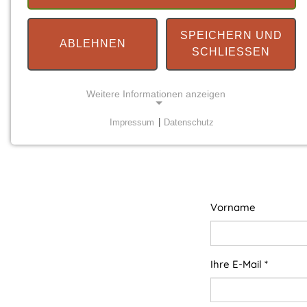
SPEICHERN UND
ABLEHNEN
SCHLIESSEN
Weitere Informationen anzeigen
Impressum
|
Datenschutz
NOTWENDIGE COOKIES
Notwendige Cookies ermöglichen grundlegende
Funktionen und sind für die einwandfreie Funktion
der Website erforderlich.
Vorname
Einverständnis-Cookie
Name:
cookie_consent
Ihre E-Mail
*
Zweck:
Dieser Cookie speichert die