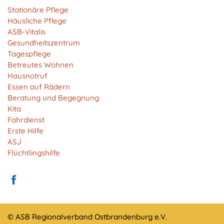
Anbieter:
Stationäre Pflege
Matomo
Häusliche Pflege
ASB-Vitalis
Zweck:
Gesundheitszentrum
Cookie von Matomo für Website-Analysen. Erzeugt
Tagespflege
statistische Daten darüber, wie der Besucher die
Betreutes Wohnen
Website nutzt.
Hausnotruf
Cookie Laufzeit:
Essen auf Rädern
13 Monate
Beratung und Begegnung
Kita
Fahrdienst
Erste Hilfe
EXTERNE MEDIEN
ASJ
Um Inhalte von Videoplattformen und Social Media
Flüchtlingshilfe
Plattformen anzeigen zu können, werden von
diesen externen Medien Cookies gesetzt.
YouTube
© ASB Regionalverband Ostbrandenburg e.V.