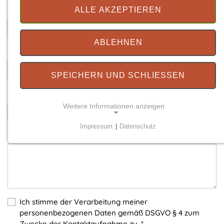
Ihre E-Mail
*
ALLE AKZEPTIEREN
ABLEHNEN
Telefonnummer
SPEICHERN UND SCHLIESSEN
Betreff
*
Weitere Informationen anzeigen
Impressum
|
Datenschutz
Ihre Nachricht
*
NOTWENDIGE COOKIES
Notwendige Cookies ermöglichen grundlegende
Funktionen und sind für die einwandfreie Funktion
der Website erforderlich.
Einverständnis-Cookie
Ich stimme der Verarbeitung meiner
personenbezogenen Daten gemäß DSGVO § 4 zum
Name:
Zwecke der Kontaktaufnahme zu.
*