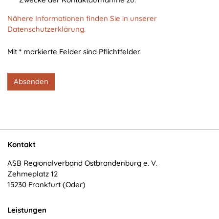
cookie_consent
Nähere Informationen finden Sie in unserer
Zweck:
Datenschutzerklärung.
Dieser Cookie speichert die ausgewählten
Einverständnis-Optionen des Benutzers
Mit * markierte Felder sind Pflichtfelder.
Cookie Laufzeit:
1 Jahr
Absenden
STATISTIK
Statistik Cookies erfassen Informationen anonym.
Diese Informationen helfen uns zu verstehen, wie
Kontakt
unsere Besucher unsere Website nutzen.
ASB Regionalverband Ostbrandenburg e. V.
Zehmeplatz 12
Matomo
15230 Frankfurt (Oder)
Name:
_pk_*.*
Leistungen