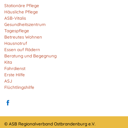
Anbieter:
Stationäre Pflege
Matomo
Häusliche Pflege
ASB-Vitalis
Zweck:
Gesundheitszentrum
Cookie von Matomo für Website-Analysen. Erzeugt
Tagespflege
statistische Daten darüber, wie der Besucher die
Betreutes Wohnen
Website nutzt.
Hausnotruf
Cookie Laufzeit:
Essen auf Rädern
13 Monate
Beratung und Begegnung
Kita
Fahrdienst
Erste Hilfe
EXTERNE MEDIEN
ASJ
Um Inhalte von Videoplattformen und Social Media
Flüchtlingshilfe
Plattformen anzeigen zu können, werden von
diesen externen Medien Cookies gesetzt.
YouTube
© ASB Regionalverband Ostbrandenburg e.V.