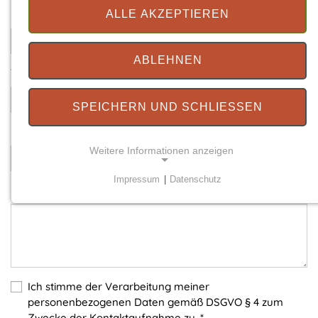
Ihre E-Mail
*
ALLE AKZEPTIEREN
ABLEHNEN
Telefonnummer
SPEICHERN UND SCHLIESSEN
Betreff
*
Weitere Informationen anzeigen
Impressum
|
Datenschutz
Ihre Nachricht
*
NOTWENDIGE COOKIES
Notwendige Cookies ermöglichen grundlegende
Funktionen und sind für die einwandfreie Funktion
der Website erforderlich.
Einverständnis-Cookie
Ich stimme der Verarbeitung meiner
personenbezogenen Daten gemäß DSGVO § 4 zum
Name:
Zwecke der Kontaktaufnahme zu.
*