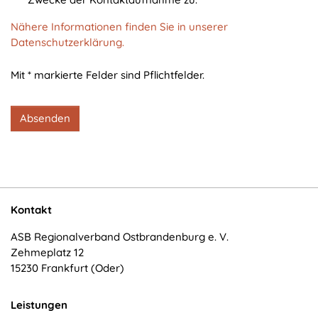
cookie_consent
Nähere Informationen finden Sie in unserer
Zweck:
Datenschutzerklärung.
Dieser Cookie speichert die ausgewählten
Einverständnis-Optionen des Benutzers
Mit * markierte Felder sind Pflichtfelder.
Cookie Laufzeit:
1 Jahr
Absenden
STATISTIK
Statistik Cookies erfassen Informationen anonym.
Diese Informationen helfen uns zu verstehen, wie
Kontakt
unsere Besucher unsere Website nutzen.
ASB Regionalverband Ostbrandenburg e. V.
Zehmeplatz 12
Matomo
15230 Frankfurt (Oder)
Name:
_pk_*.*
Leistungen