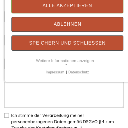
Ihre E-Mail
*
ALLE AKZEPTIEREN
ABLEHNEN
Telefonnummer
SPEICHERN UND SCHLIESSEN
Betreff
*
Weitere Informationen anzeigen
Impressum
|
Datenschutz
Ihre Nachricht
*
NOTWENDIGE COOKIES
Notwendige Cookies ermöglichen grundlegende
Funktionen und sind für die einwandfreie Funktion
der Website erforderlich.
Einverständnis-Cookie
Ich stimme der Verarbeitung meiner
personenbezogenen Daten gemäß DSGVO § 4 zum
Name:
Zwecke der Kontaktaufnahme zu.
*