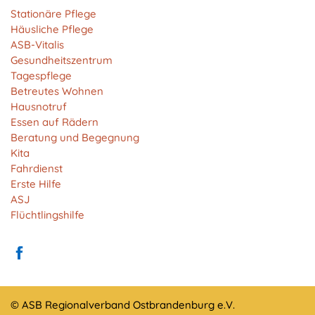
Anbieter:
Stationäre Pflege
Matomo
Häusliche Pflege
ASB-Vitalis
Zweck:
Gesundheitszentrum
Cookie von Matomo für Website-Analysen. Erzeugt
Tagespflege
statistische Daten darüber, wie der Besucher die
Betreutes Wohnen
Website nutzt.
Hausnotruf
Cookie Laufzeit:
Essen auf Rädern
13 Monate
Beratung und Begegnung
Kita
Fahrdienst
Erste Hilfe
EXTERNE MEDIEN
ASJ
Um Inhalte von Videoplattformen und Social Media
Flüchtlingshilfe
Plattformen anzeigen zu können, werden von
diesen externen Medien Cookies gesetzt.
YouTube
© ASB Regionalverband Ostbrandenburg e.V.