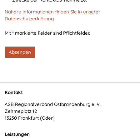
cookie_consent
Nähere Informationen finden Sie in unserer
Zweck:
Datenschutzerklärung.
Dieser Cookie speichert die ausgewählten
Einverständnis-Optionen des Benutzers
Mit * markierte Felder sind Pflichtfelder.
Cookie Laufzeit:
1 Jahr
Absenden
STATISTIK
Statistik Cookies erfassen Informationen anonym.
Diese Informationen helfen uns zu verstehen, wie
Kontakt
unsere Besucher unsere Website nutzen.
ASB Regionalverband Ostbrandenburg e. V.
Zehmeplatz 12
Matomo
15230 Frankfurt (Oder)
Name:
_pk_*.*
Leistungen