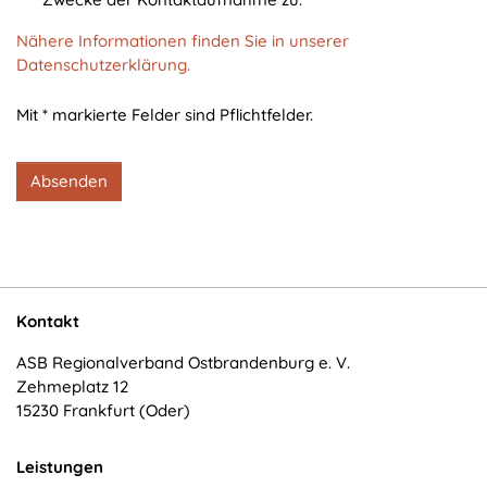
cookie_consent
Nähere Informationen finden Sie in unserer
Zweck:
Datenschutzerklärung.
Dieser Cookie speichert die ausgewählten
Einverständnis-Optionen des Benutzers
Mit * markierte Felder sind Pflichtfelder.
Cookie Laufzeit:
1 Jahr
Absenden
STATISTIK
Statistik Cookies erfassen Informationen anonym.
Diese Informationen helfen uns zu verstehen, wie
Kontakt
unsere Besucher unsere Website nutzen.
ASB Regionalverband Ostbrandenburg e. V.
Zehmeplatz 12
Matomo
15230 Frankfurt (Oder)
Name:
_pk_*.*
Leistungen