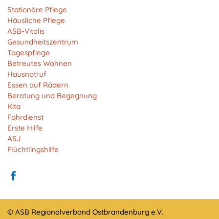
Anbieter:
Stationäre Pflege
Matomo
Häusliche Pflege
ASB-Vitalis
Zweck:
Gesundheitszentrum
Cookie von Matomo für Website-Analysen. Erzeugt
Tagespflege
statistische Daten darüber, wie der Besucher die
Betreutes Wohnen
Website nutzt.
Hausnotruf
Cookie Laufzeit:
Essen auf Rädern
13 Monate
Beratung und Begegnung
Kita
Fahrdienst
Erste Hilfe
EXTERNE MEDIEN
ASJ
Um Inhalte von Videoplattformen und Social Media
Flüchtlingshilfe
Plattformen anzeigen zu können, werden von
diesen externen Medien Cookies gesetzt.
YouTube
© ASB Regionalverband Ostbrandenburg e.V.