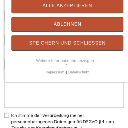
Ihre E-Mail
*
ALLE AKZEPTIEREN
ABLEHNEN
Telefonnummer
SPEICHERN UND SCHLIESSEN
Betreff
*
Weitere Informationen anzeigen
Impressum
|
Datenschutz
Ihre Nachricht
*
NOTWENDIGE COOKIES
Notwendige Cookies ermöglichen grundlegende
Funktionen und sind für die einwandfreie Funktion
der Website erforderlich.
Einverständnis-Cookie
Ich stimme der Verarbeitung meiner
personenbezogenen Daten gemäß DSGVO § 4 zum
Name:
Zwecke der Kontaktaufnahme zu.
*