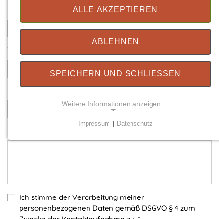
Ihre E-Mail
*
ALLE AKZEPTIEREN
ABLEHNEN
Telefonnummer
SPEICHERN UND SCHLIESSEN
Betreff
*
Weitere Informationen anzeigen
Impressum
|
Datenschutz
Ihre Nachricht
*
NOTWENDIGE COOKIES
Notwendige Cookies ermöglichen grundlegende
Funktionen und sind für die einwandfreie Funktion
der Website erforderlich.
Einverständnis-Cookie
Ich stimme der Verarbeitung meiner
personenbezogenen Daten gemäß DSGVO § 4 zum
Name:
Zwecke der Kontaktaufnahme zu.
*