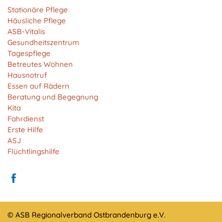
Anbieter:
Stationäre Pflege
Matomo
Häusliche Pflege
ASB-Vitalis
Zweck:
Gesundheitszentrum
Cookie von Matomo für Website-Analysen. Erzeugt
Tagespflege
statistische Daten darüber, wie der Besucher die
Betreutes Wohnen
Website nutzt.
Hausnotruf
Cookie Laufzeit:
Essen auf Rädern
13 Monate
Beratung und Begegnung
Kita
Fahrdienst
Erste Hilfe
EXTERNE MEDIEN
ASJ
Um Inhalte von Videoplattformen und Social Media
Flüchtlingshilfe
Plattformen anzeigen zu können, werden von
diesen externen Medien Cookies gesetzt.
YouTube
© ASB Regionalverband Ostbrandenburg e.V.