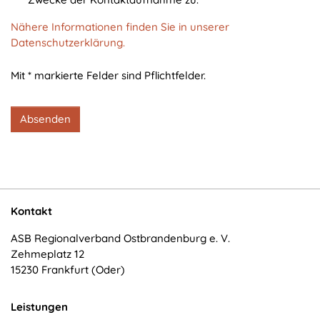
cookie_consent
Nähere Informationen finden Sie in unserer
Zweck:
Datenschutzerklärung.
Dieser Cookie speichert die ausgewählten
Einverständnis-Optionen des Benutzers
Mit * markierte Felder sind Pflichtfelder.
Cookie Laufzeit:
1 Jahr
Absenden
STATISTIK
Statistik Cookies erfassen Informationen anonym.
Diese Informationen helfen uns zu verstehen, wie
Kontakt
unsere Besucher unsere Website nutzen.
ASB Regionalverband Ostbrandenburg e. V.
Zehmeplatz 12
Matomo
15230 Frankfurt (Oder)
Name:
_pk_*.*
Leistungen