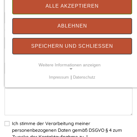
Ihre E-Mail
*
ALLE AKZEPTIEREN
ABLEHNEN
Telefonnummer
SPEICHERN UND SCHLIESSEN
Betreff
*
Weitere Informationen anzeigen
Impressum
|
Datenschutz
Ihre Nachricht
*
NOTWENDIGE COOKIES
Notwendige Cookies ermöglichen grundlegende
Funktionen und sind für die einwandfreie Funktion
der Website erforderlich.
Einverständnis-Cookie
Ich stimme der Verarbeitung meiner
personenbezogenen Daten gemäß DSGVO § 4 zum
Name:
Zwecke der Kontaktaufnahme zu.
*