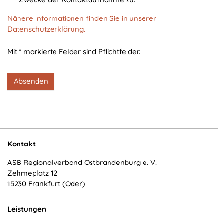
cookie_consent
Nähere Informationen finden Sie in unserer
Zweck:
Datenschutzerklärung.
Dieser Cookie speichert die ausgewählten
Einverständnis-Optionen des Benutzers
Mit * markierte Felder sind Pflichtfelder.
Cookie Laufzeit:
1 Jahr
Absenden
STATISTIK
Statistik Cookies erfassen Informationen anonym.
Diese Informationen helfen uns zu verstehen, wie
Kontakt
unsere Besucher unsere Website nutzen.
ASB Regionalverband Ostbrandenburg e. V.
Zehmeplatz 12
Matomo
15230 Frankfurt (Oder)
Name:
_pk_*.*
Leistungen