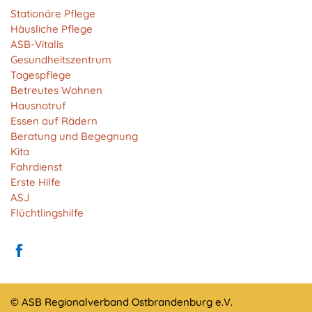
Anbieter:
Stationäre Pflege
Matomo
Häusliche Pflege
ASB-Vitalis
Zweck:
Gesundheitszentrum
Cookie von Matomo für Website-Analysen. Erzeugt
Tagespflege
statistische Daten darüber, wie der Besucher die
Betreutes Wohnen
Website nutzt.
Hausnotruf
Cookie Laufzeit:
Essen auf Rädern
13 Monate
Beratung und Begegnung
Kita
Fahrdienst
Erste Hilfe
EXTERNE MEDIEN
ASJ
Um Inhalte von Videoplattformen und Social Media
Flüchtlingshilfe
Plattformen anzeigen zu können, werden von
diesen externen Medien Cookies gesetzt.
YouTube
© ASB Regionalverband Ostbrandenburg e.V.