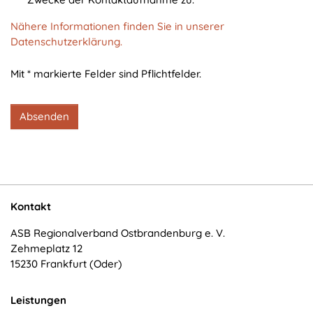
cookie_consent
Nähere Informationen finden Sie in unserer
Zweck:
Datenschutzerklärung.
Dieser Cookie speichert die ausgewählten
Einverständnis-Optionen des Benutzers
Mit * markierte Felder sind Pflichtfelder.
Cookie Laufzeit:
1 Jahr
Absenden
STATISTIK
Statistik Cookies erfassen Informationen anonym.
Diese Informationen helfen uns zu verstehen, wie
Kontakt
unsere Besucher unsere Website nutzen.
ASB Regionalverband Ostbrandenburg e. V.
Zehmeplatz 12
Matomo
15230 Frankfurt (Oder)
Name:
_pk_*.*
Leistungen