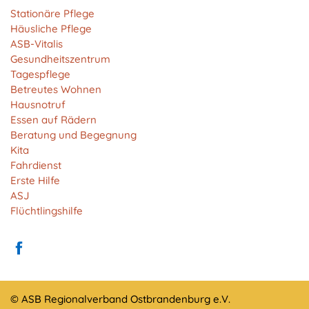
Anbieter:
Stationäre Pflege
Matomo
Häusliche Pflege
ASB-Vitalis
Zweck:
Gesundheitszentrum
Cookie von Matomo für Website-Analysen. Erzeugt
Tagespflege
statistische Daten darüber, wie der Besucher die
Betreutes Wohnen
Website nutzt.
Hausnotruf
Cookie Laufzeit:
Essen auf Rädern
13 Monate
Beratung und Begegnung
Kita
Fahrdienst
Erste Hilfe
EXTERNE MEDIEN
ASJ
Um Inhalte von Videoplattformen und Social Media
Flüchtlingshilfe
Plattformen anzeigen zu können, werden von
diesen externen Medien Cookies gesetzt.
YouTube
© ASB Regionalverband Ostbrandenburg e.V.