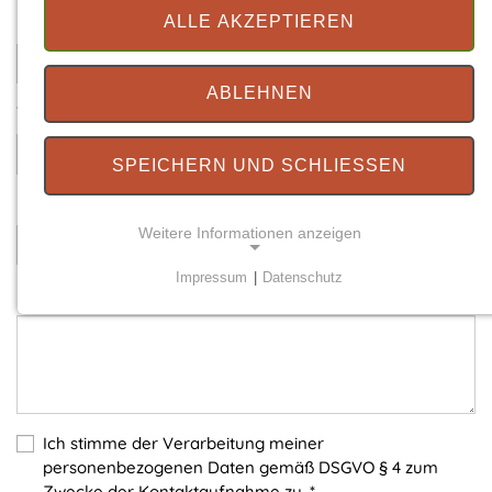
Ihre E-Mail
*
ALLE AKZEPTIEREN
ABLEHNEN
Telefonnummer
SPEICHERN UND SCHLIESSEN
Betreff
*
Weitere Informationen anzeigen
Impressum
|
Datenschutz
Ihre Nachricht
*
NOTWENDIGE COOKIES
Notwendige Cookies ermöglichen grundlegende
Funktionen und sind für die einwandfreie Funktion
der Website erforderlich.
Einverständnis-Cookie
Ich stimme der Verarbeitung meiner
personenbezogenen Daten gemäß DSGVO § 4 zum
Name:
Zwecke der Kontaktaufnahme zu.
*