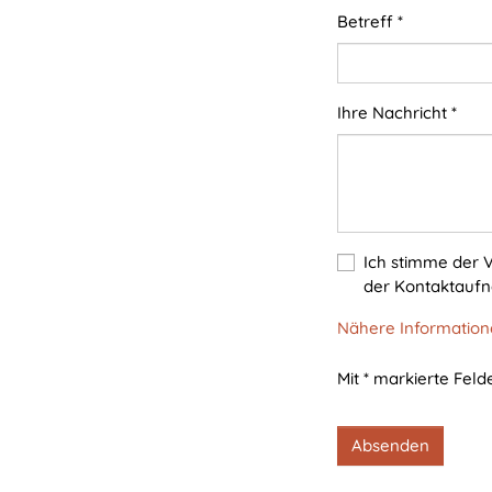
ausgewählten Einverständnis-
Betreff
*
Optionen des Benutzers
Cookie
Laufzeit:
Ihre Nachricht
*
1 Jahr
STATISTIK
Statistik Cookies erfassen Informationen anonym.
Ich stimme der
Diese Informationen helfen uns zu verstehen, wie
der Kontaktauf
unsere Besucher unsere Website nutzen.
Nähere Informatione
Matomo
Mit * markierte Felde
Name:
_pk_*.*
Absenden
Anbieter:
Matomo