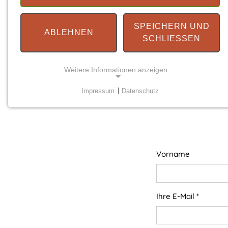
SPEICHERN UND
ABLEHNEN
SCHLIESSEN
Weitere Informationen anzeigen
Impressum
|
Datenschutz
NOTWENDIGE COOKIES
Notwendige Cookies ermöglichen grundlegende
Funktionen und sind für die einwandfreie Funktion
der Website erforderlich.
Vorname
Einverständnis-Cookie
Name:
cookie_consent
Ihre E-Mail
*
Zweck:
Dieser Cookie speichert die