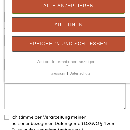
Ihre E-Mail
*
ALLE AKZEPTIEREN
ABLEHNEN
Telefonnummer
SPEICHERN UND SCHLIESSEN
Betreff
*
Weitere Informationen anzeigen
Impressum
|
Datenschutz
Ihre Nachricht
*
NOTWENDIGE COOKIES
Notwendige Cookies ermöglichen grundlegende
Funktionen und sind für die einwandfreie Funktion
der Website erforderlich.
Einverständnis-Cookie
Ich stimme der Verarbeitung meiner
personenbezogenen Daten gemäß DSGVO § 4 zum
Name:
Zwecke der Kontaktaufnahme zu.
*