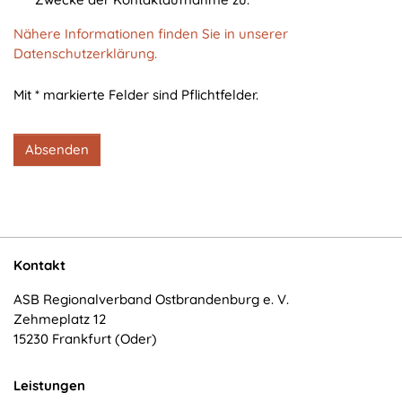
cookie_consent
Nähere Informationen finden Sie in unserer
Zweck:
Datenschutzerklärung.
Dieser Cookie speichert die ausgewählten
Einverständnis-Optionen des Benutzers
Mit * markierte Felder sind Pflichtfelder.
Cookie Laufzeit:
1 Jahr
Absenden
STATISTIK
Statistik Cookies erfassen Informationen anonym.
Diese Informationen helfen uns zu verstehen, wie
Kontakt
unsere Besucher unsere Website nutzen.
ASB Regionalverband Ostbrandenburg e. V.
Zehmeplatz 12
Matomo
15230 Frankfurt (Oder)
Name:
_pk_*.*
Leistungen