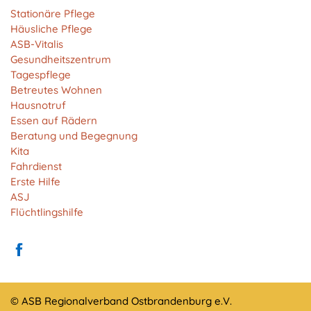
Anbieter:
Stationäre Pflege
Matomo
Häusliche Pflege
ASB-Vitalis
Zweck:
Gesundheitszentrum
Cookie von Matomo für Website-Analysen. Erzeugt
Tagespflege
statistische Daten darüber, wie der Besucher die
Betreutes Wohnen
Website nutzt.
Hausnotruf
Cookie Laufzeit:
Essen auf Rädern
13 Monate
Beratung und Begegnung
Kita
Fahrdienst
Erste Hilfe
EXTERNE MEDIEN
ASJ
Um Inhalte von Videoplattformen und Social Media
Flüchtlingshilfe
Plattformen anzeigen zu können, werden von
diesen externen Medien Cookies gesetzt.
YouTube
© ASB Regionalverband Ostbrandenburg e.V.