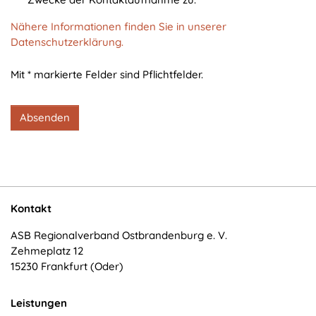
cookie_consent
Nähere Informationen finden Sie in unserer
Zweck:
Datenschutzerklärung.
Dieser Cookie speichert die ausgewählten
Einverständnis-Optionen des Benutzers
Mit * markierte Felder sind Pflichtfelder.
Cookie Laufzeit:
1 Jahr
Absenden
STATISTIK
Statistik Cookies erfassen Informationen anonym.
Diese Informationen helfen uns zu verstehen, wie
Kontakt
unsere Besucher unsere Website nutzen.
ASB Regionalverband Ostbrandenburg e. V.
Zehmeplatz 12
Matomo
15230 Frankfurt (Oder)
Name:
_pk_*.*
Leistungen