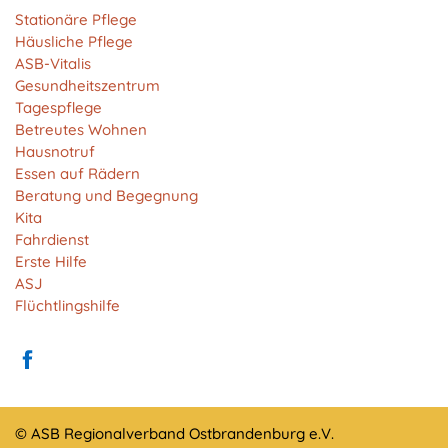
Anbieter:
Stationäre Pflege
Matomo
Häusliche Pflege
ASB-Vitalis
Zweck:
Gesundheitszentrum
Cookie von Matomo für Website-Analysen. Erzeugt
Tagespflege
statistische Daten darüber, wie der Besucher die
Betreutes Wohnen
Website nutzt.
Hausnotruf
Cookie Laufzeit:
Essen auf Rädern
13 Monate
Beratung und Begegnung
Kita
Fahrdienst
Erste Hilfe
EXTERNE MEDIEN
ASJ
Um Inhalte von Videoplattformen und Social Media
Flüchtlingshilfe
Plattformen anzeigen zu können, werden von
diesen externen Medien Cookies gesetzt.
YouTube
© ASB Regionalverband Ostbrandenburg e.V.