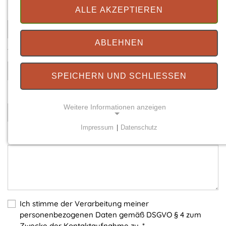
Ihre E-Mail
*
ALLE AKZEPTIEREN
ABLEHNEN
Telefonnummer
SPEICHERN UND SCHLIESSEN
Betreff
*
Weitere Informationen anzeigen
Impressum
|
Datenschutz
Ihre Nachricht
*
NOTWENDIGE COOKIES
Notwendige Cookies ermöglichen grundlegende
Funktionen und sind für die einwandfreie Funktion
der Website erforderlich.
Einverständnis-Cookie
Ich stimme der Verarbeitung meiner
personenbezogenen Daten gemäß DSGVO § 4 zum
Name:
Zwecke der Kontaktaufnahme zu.
*